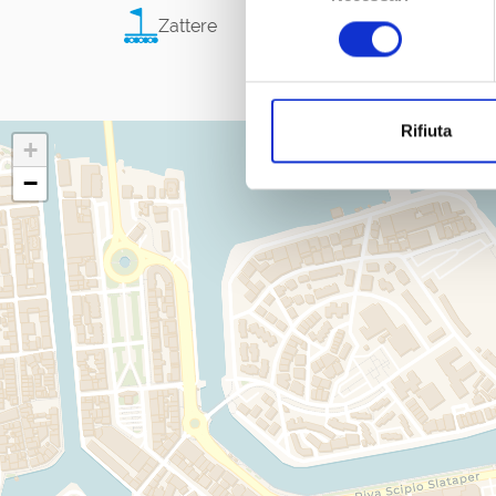
consenso
Zattere
Rifiuta
+
−