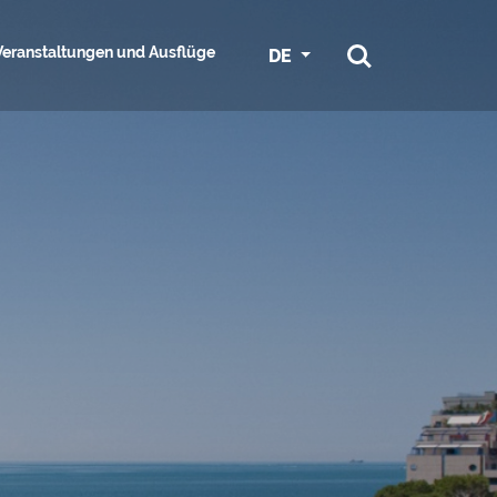
Veranstaltungen und Ausflüge
DE
ORMATIONEN
R
RADFAHREN IN GRADO
SPORT
ISTUNGEN
ESS UND
NAUTISCHE DIENSTLEISTUNGEN
M DOWNLOAD
UMGEBUNG
LIST
UND JACHTHÄFEN
TEN
KONGRESSE