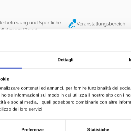
derbetreuung und Sportliche
Veranstaltungsbereich
ivitäten am Strand
ach Volley
Beach bar
itungsstand/Tabakwaren
Gazebo
Dettagli
Parkplatz
ndard Sonnenschirm
ookie
 Schule und Vermietung
Schwimmschule
nalizzare contenuti ed annunci, per fornire funzionalità dei socia
inoltre informazioni sul modo in cui utilizza il nostro sito con i 
Umkleideräume
ier Strand
icità e social media, i quali potrebbero combinarle con altre inform
lizzo dei loro servizi.
eanstalten mit Online-
Tennis
servierung
Preferenze
Statistiche