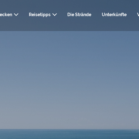
decken
Reisetipps
Die Strände
Unterkünfte
NÜTZLICHE INF
WIE MAN GRADO ERREICHT
KUNST UND KULTUR
NATU
UND DIENSTLE
SPA, WELLN
GASTRONOMIE
WEBCAM
RESSOURCEN ZU
HAIRSTY
SHOPPING UND
HOCHZEI
DIENSTLEISTUNGEN