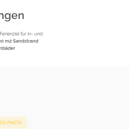
ungen
erienziel für in- und
00 m2 Sandstrand
enbäder
DO PINETA