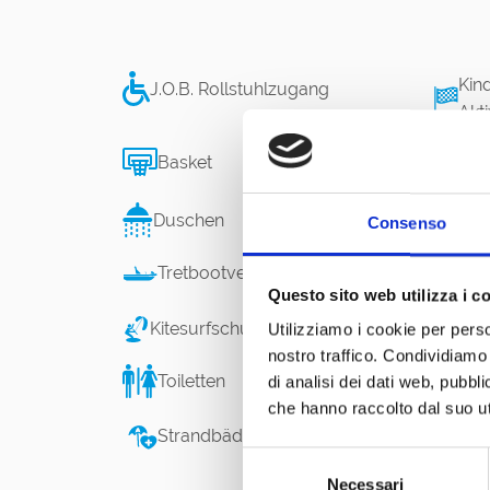
Kin
J.O.B. Rollstuhlzugang
Akt
Basket
Be
Ze
Duschen
Consenso
Tretbootverleih
Sta
Questo sito web utilizza i c
Kitesurfschule und -verleih
SUP
Utilizziamo i cookie per perso
nostro traffico. Condividiamo 
Toiletten
Fre
di analisi dei dati web, pubbl
che hanno raccolto dal suo uti
Bad
Strandbäder mit Defibrillator
Selezione
Re
Necessari
del