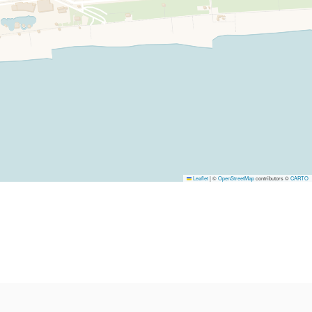
Leaflet
|
©
OpenStreetMap
contributors ©
CARTO