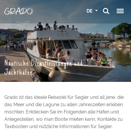
DE
Nautische Dienstleistungen und
Jachthäfen
Grado ist das ideale Reiseziel für Segler und all jene, die
das Meer und die Lagune zu allen Jahreszeiten erleben
möchten. Entdecken Sie im Folgenden alle Häfen und
Anlegestellen, wo man Boote mieten kann, Kontakte zu
Taxibooten und nützliche Informationen für Segler.