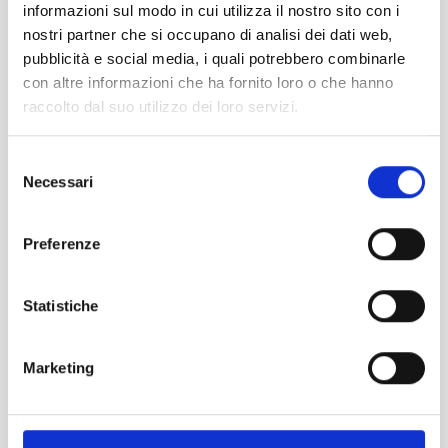
informazioni sul modo in cui utilizza il nostro sito con i
nostri partner che si occupano di analisi dei dati web,
pubblicità e social media, i quali potrebbero combinarle
con altre informazioni che ha fornito loro o che hanno
BOOTSVERLEIH UND TAXIBOOTE
raccolto dal suo utilizzo dei loro servizi.
Selezione
ERFAHRE MEHR
Necessari
del
consenso
Preferenze
Statistiche
NÜTZLICHE INFORMATIONEN FÜR
Marketing
SEGLER.
ERFAHRE MEHR