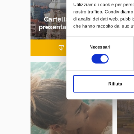
Utilizziamo i cookie per perso
nostro traffico. Condividiamo 
Cartella stampa -
C
di analisi dei dati web, pubbl
presentazione Grado
che hanno raccolto dal suo uti
Selezione
Necessari
del
SCARICA
consenso
Rifiuta