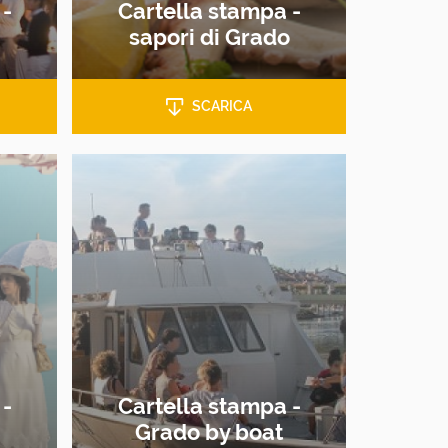
 -
Cartella stampa -
sapori di Grado
SCARICA
 -
Cartella stampa -
Grado by boat