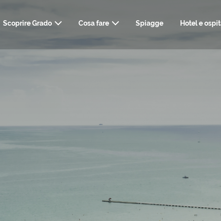
Scoprire Grado
Cosa fare
Spiagge
Hotel e ospit
ARTE, STORIA E CULTURA
COME ARRIVARE
INFO UTILI, TRASPO
NATU
TERME, WELLNE
RISTORANTI & BAR
WEBCAM
KIT DEL VIA
STYLI
SHOPPING E SERVIZI
MATRIM