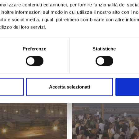
nalizzare contenuti ed annunci, per fornire funzionalità dei socia
inoltre informazioni sul modo in cui utilizza il nostro sito con i 
artella stampa -
Cartella stampa
icità e social media, i quali potrebbero combinarle con altre inform
spiagge
laguna
lizzo dei loro servizi.
Preferenze
Statistiche
SCARICA
SCARICA
Accetta selezionati