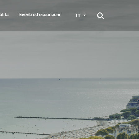
alità
Eventi ed escursioni
IT
RTI E SERVIZI
RA
GRADO IN BICI
SPORT
SS & HAIR
GGIATORE
SERVIZI NAUTICI E MARINE
ESPLORA I DINTORNI
ST
ONI
CONGRESSI