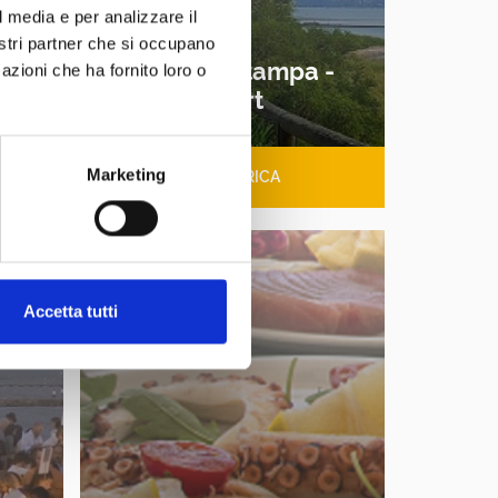
l media e per analizzare il
nostri partner che si occupano
 -
Cartella stampa -
azioni che ha fornito loro o
sport
Marketing
SCARICA
Accetta tutti