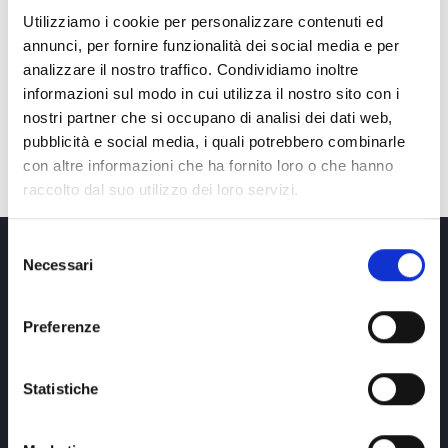
der Kunst.
Utilizziamo i cookie per personalizzare contenuti ed
annunci, per fornire funzionalità dei social media e per
Vortrag mit Vincenzo Munaro.
analizzare il nostro traffico. Condividiamo inoltre
In Italienischer Sprache
informazioni sul modo in cui utilizza il nostro sito con i
nostri partner che si occupano di analisi dei dati web,
Organisiert von:
pubblicità e social media, i quali potrebbero combinarle
Università della terza età, città di Grado
con altre informazioni che ha fornito loro o che hanno
raccolto dal suo utilizzo dei loro servizi.
Selezione
Necessari
del
consenso
Preferenze
Statistiche
Über uns
Privacy Policy