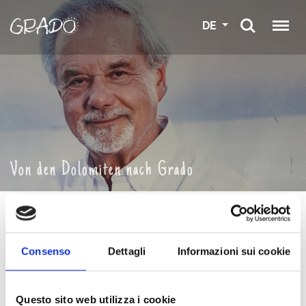
DE
Von den Dolomiten nach Grado
Veranstaltungsort:
Biblioteca Civica "F. Marin" - Grado
Consenso
Dettagli
Informazioni sui cookie
Donnerstag, 16. Oktober – Um 17.00 Uhr
Von den Dolomiten nach Grado: ein Leben im Zeichen
Questo sito web utilizza i cookie