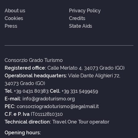
About us
Privacy Policy
Cookies
Credits
Press
State Aids
Consorzio Grado Turismo
Registered office:
Calle Merlato 4, 34073 Grado (GO)
Operational headquarters:
Viale Dante Alighieri 72,
34073 Grado (GO)
Tel.
+39 0431 80383
Cell.
+39 331 5499459
E-mail:
info@gradoturismo.org
PEC:
consorziogradoturismo@legalmail.it
C.F. e P. Iva
IT01112810310
Technical direction:
Travel One Tour operator
Opening hours: