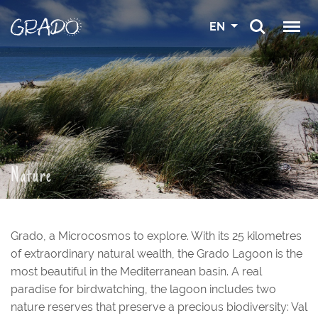
EN
Nature
Grado, a Microcosmos to explore. With its 25 kilometres
of extraordinary natural wealth, the Grado Lagoon is the
most beautiful in the Mediterranean basin. A real
paradise for birdwatching, the lagoon includes two
nature reserves that preserve a precious biodiversity: Val