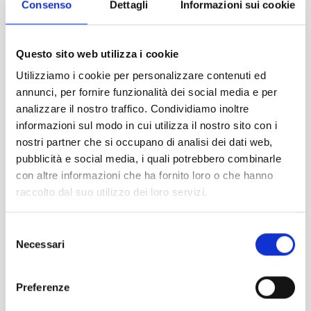
Consenso
Dettagli
Informazioni sui cookie
Questo sito web utilizza i cookie
Utilizziamo i cookie per personalizzare contenuti ed
annunci, per fornire funzionalità dei social media e per
analizzare il nostro traffico. Condividiamo inoltre
SALA BRIONI - LAGUNA PALACE HOTEL
informazioni sul modo in cui utilizza il nostro sito con i
nostri partner che si occupano di analisi dei dati web,
pubblicità e social media, i quali potrebbero combinarle
FIND OUT MORE
con altre informazioni che ha fornito loro o che hanno
raccolto dal suo utilizzo dei loro servizi.
Selezione
Necessari
del
consenso
Preferenze