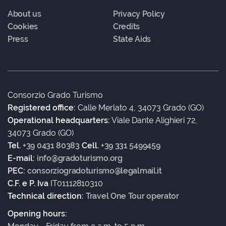
About us
Privacy Policy
Cookies
Credits
Press
State Aids
Consorzio Grado Turismo
Registered office:
Calle Merlato 4, 34073 Grado (GO)
Operational headquarters:
Viale Dante Alighieri 72,
34073 Grado (GO)
Tel.
+39 0431 80383
Cell.
+39 331 5499459
E-mail:
info@gradoturismo.org
PEC:
consorziogradoturismo@legalmail.it
C.F. e P. Iva
IT01112810310
Technical direction:
Travel One Tour operator
Opening hours: