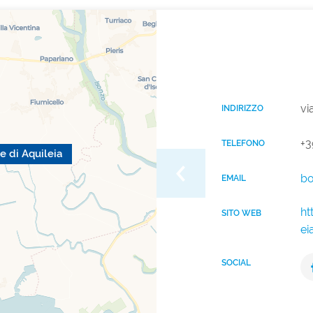
vi
INDIRIZZO
+3
TELEFONO
 di Aquileia
b
EMAIL
ht
SITO WEB
ei
SOCIAL