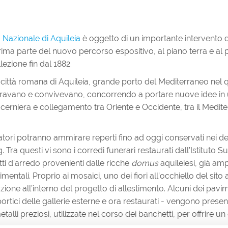
Nazionale di Aquileia
è oggetto di un importante intervento di
ima parte del nuovo percorso espositivo, al piano terra e al p
lezione fin dal 1882.
 città romana di Aquileia, grande porto del Mediterraneo nel 
contravano e convivevano, concorrendo a portare nuove idee in
, cerniera e collegamento tra Oriente e Occidente, tra il Mediter
itatori potranno ammirare reperti fino ad oggi conservati nei de
 Tra questi vi sono i corredi funerari restaurati dall’Istituto 
ti d’arredo provenienti dalle ricche
domus
aquileiesi, già am
imentali. Proprio ai mosaici, uno dei fiori all’occhiello del si
ione all’interno del progetto di allestimento. Alcuni dei pavim
ortici delle gallerie esterne e ora restaurati - vengono presen
etalli preziosi, utilizzate nel corso dei banchetti, per offrire u