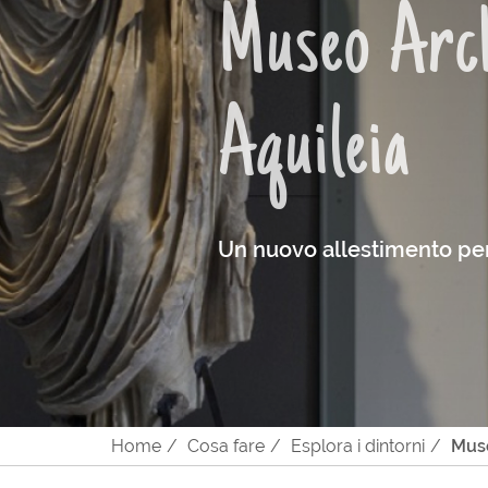
Museo Arch
Aquileia
Un nuovo allestimento per u
Home
Cosa fare
Esplora i dintorni
Muse