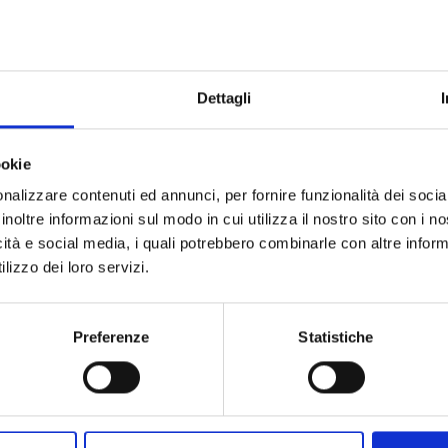
letamente nuova anche le opere di scultura: dal monumentale
ostituiscono una delle peculiarità della raccolta, il cui suggest
i volti degli antichi abitanti in un viaggio ideale alla scopert
Dettagli
mese, l'ingresso al MAN è gratuito.
ookie
nalizzare contenuti ed annunci, per fornire funzionalità dei socia
inoltre informazioni sul modo in cui utilizza il nostro sito con i 
icità e social media, i quali potrebbero combinarle con altre inform
lizzo dei loro servizi.
Preferenze
Statistiche