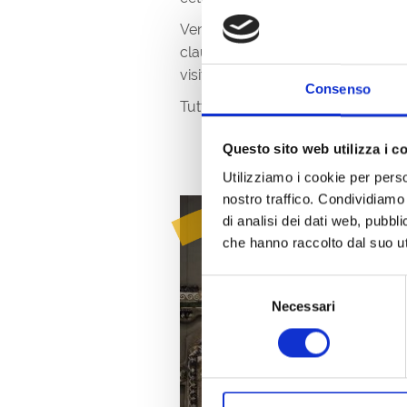
Vengono esposte in una luce comp
claudia ai numerosi ritratti, che c
visitatore di essere accompagnato da
Consenso
Tutte le prime domeniche di ogni 
Questo sito web utilizza i c
Utilizziamo i cookie per perso
nostro traffico. Condividiamo 
di analisi dei dati web, pubbl
che hanno raccolto dal suo uti
Selezione
Necessari
del
consenso