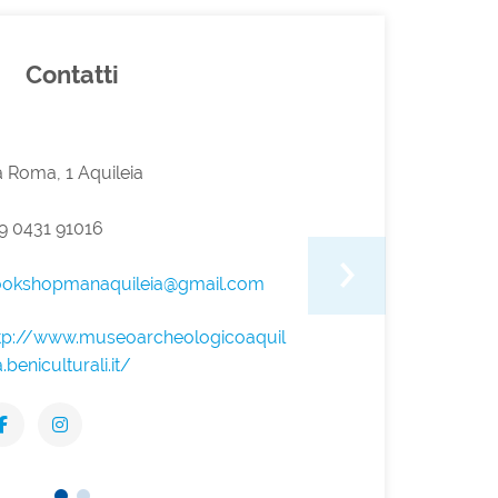
Contatti
a Roma, 1 Aquileia
9 0431 91016
ookshopmanaquileia@gmail.com
tp://www.museoarcheologicoaquil
a.beniculturali.it/