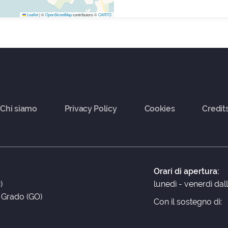
Leaflet
|
©
OpenStreetMap
contributors ©
CARTO
Chi siamo
Privacy Policy
Cookies
Credit
Orari di apertura:
)
lunedì - venerdì dal
3 Grado (GO)
Con il sostegno di: