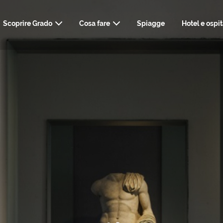
Scoprire Grado
Cosa fare
Spiagge
Hotel e ospit
ARTE, STORIA E CULTURA
COME ARRIVARE
INFO UTILI, TRASPO
NATU
TERME, WELLNE
RISTORANTI & BAR
WEBCAM
KIT DEL VIA
STYLI
SHOPPING E SERVIZI
MATRIM