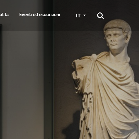
alità
Eventi ed escursioni
IT
RTI E SERVIZI
RA
GRADO IN BICI
SPORT
SS & HAIR
GGIATORE
SERVIZI NAUTICI E MARINE
ESPLORA I DINTORNI
ST
ONI
CONGRESSI