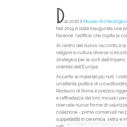
D
al 2016 il
Museo Archeologico 
Nel 2019 è stata inaugurata una pr
Faraone, l’edificio che ospita la col
Al centro del nuovo racconto è la
religioni e culture diverse si in
strategica per le sorti dell’Impero
orientali dell’Europa.
Accanto ai materiali più noti, i vis
un’attenta politica di crowdfunding.
Restauro di Roma e preziosi ogget
e raffinatezza dei loro mosaici pav
riservate nuove forme di valorizzaz
collezione - prima conservati nei p
suppellettili in ceramica, vetro e m
ceti più agiati.