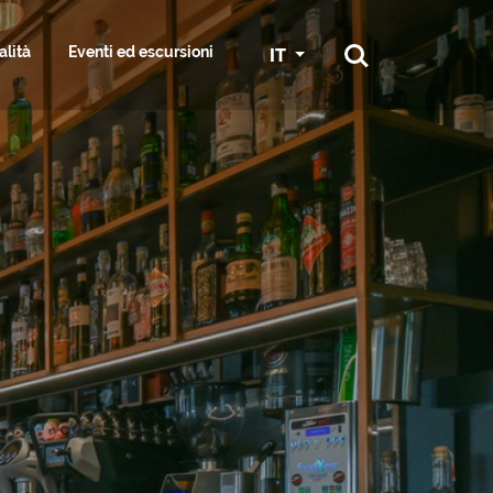
alità
Eventi ed escursioni
IT
RTI E SERVIZI
RA
GRADO IN BICI
SPORT
SS & HAIR
GGIATORE
SERVIZI NAUTICI E MARINE
ESPLORA I DINTORNI
ST
ONI
CONGRESSI