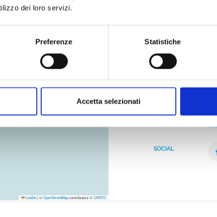
lizzo dei loro servizi.
Pi
Preferenze
Statistiche
INDIRIZZO
G
bar
+3
TELEFONO
in
EMAIL
Accetta selezionati
ht
SITO WEB
SOCIAL
Leaflet
|
©
OpenStreetMap
contributors ©
CARTO