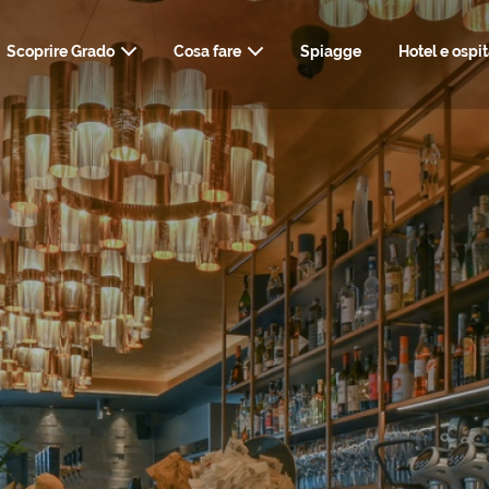
Scoprire Grado
Cosa fare
Spiagge
Hotel e ospit
ARTE, STORIA E CULTURA
COME ARRIVARE
INFO UTILI, TRASPO
NATU
TERME, WELLNE
RISTORANTI & BAR
WEBCAM
KIT DEL VIA
STYLI
SHOPPING E SERVIZI
MATRIM