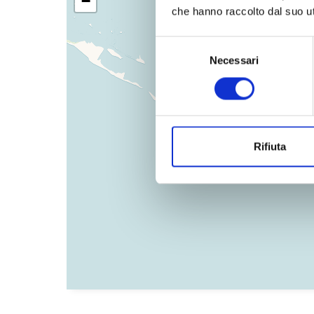
−
che hanno raccolto dal suo uti
Selezione
Necessari
del
consenso
Duca d'Aosta Lounge 
Rifiuta