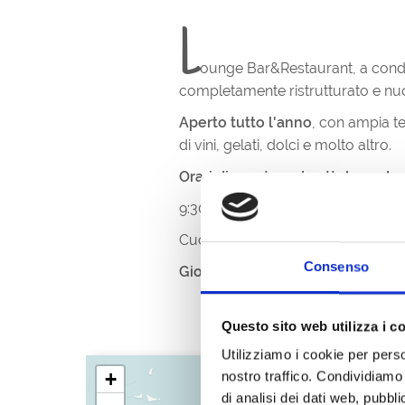
L
ounge Bar&Restaurant, a conduzi
completamente ristrutturato e nu
Aperto tutto l'anno
, con ampia te
di vini, gelati, dolci e molto altro.
Orari di apertura da ottobre ad a
9:30 - 22:00
Cucina e pizzeria aperte con orario
Consenso
Giovedì
CHIUSO PER TURNO DI 
Questo sito web utilizza i c
Utilizziamo i cookie per perso
+
nostro traffico. Condividiamo 
di analisi dei dati web, pubbl