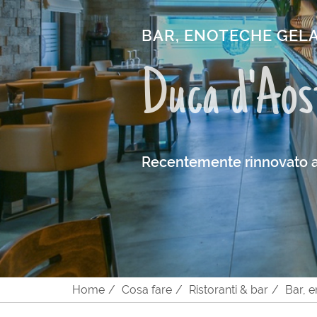
BAR, ENOTECHE GELA
Duca d'Aos
Recentemente rinnovato a
Home
Cosa fare
Ristoranti & bar
Bar, e