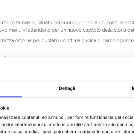
one familiare, situato nel cuore dell' "isola del sole”, la no
ovo menu Vi attendono per un nuovo capitolo della storia de
rrazza esterna per gustare un'ottima cucina di carne e pesce,
prile
:
 continuato dalle 11:00 alle 21:30
Dettagli
RIPOSO
ookie
nalizzare contenuti ed annunci, per fornire funzionalità dei socia
inoltre informazioni sul modo in cui utilizza il nostro sito con i 
icità e social media, i quali potrebbero combinarle con altre inform