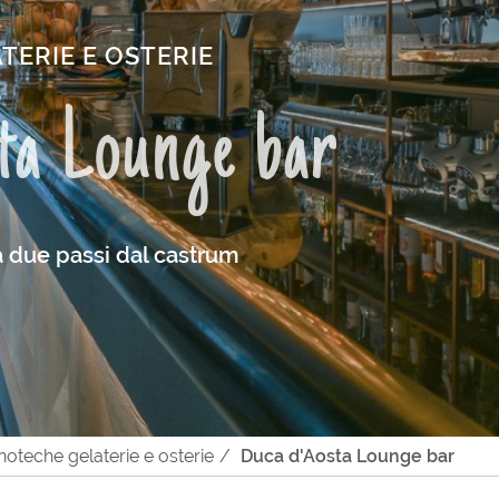
TERIE E OSTERIE
ta Lounge bar
 due passi dal castrum
noteche gelaterie e osterie
Duca d'Aosta Lounge bar