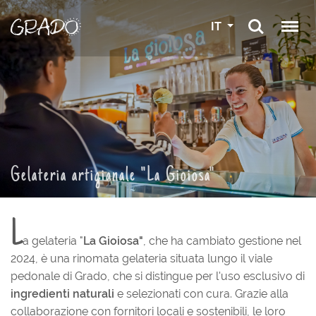
IT
Gelateria artigianale "La Gioiosa"
L
a gelateria "
La Gioiosa"
, che ha cambiato gestione nel
2024, è una rinomata gelateria situata lungo il viale
pedonale di Grado, che si distingue per l'uso esclusivo di
ingredienti naturali
e selezionati con cura. Grazie alla
collaborazione con fornitori locali e sostenibili, le loro