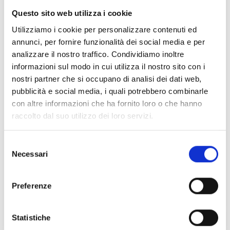
Questo sito web utilizza i cookie
Utilizziamo i cookie per personalizzare contenuti ed
Viale dante Alighieri, 44, 34073, Grado
INDIRIZZO
annunci, per fornire funzionalità dei social media e per
analizzare il nostro traffico. Condividiamo inoltre
+39 334 6726952
TELEFONO
informazioni sul modo in cui utilizza il nostro sito con i
nostri partner che si occupano di analisi dei dati web,
info@gelateriagioiosagrado.it
EMAIL
pubblicità e social media, i quali potrebbero combinarle
con altre informazioni che ha fornito loro o che hanno
https://grado.it/it/cosa-fare/bar-rist
SITO WEB
raccolto dal suo utilizzo dei loro servizi.
oranti/gelateria-artigianale-la-gioios
a/#:~:text=https%3A//www.gelateriag
Selezione
ioiosagrado.it/
Necessari
del
consenso
SOCIAL
Preferenze
Statistiche