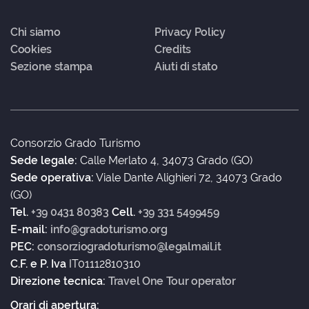
Chi siamo
Privacy Policy
Cookies
Credits
Sezione stampa
Aiuti di stato
Consorzio Grado Turismo
Sede legale:
Calle Merlato 4, 34073 Grado (GO)
Sede operativa:
Viale Dante Alighieri 72, 34073 Grado
(GO)
Tel.
+39 0431 80383
Cell.
+39 331 5499459
E-mail:
info@gradoturismo.org
PEC:
consorziogradoturismo@legalmail.it
C.F. e P. Iva
IT01112810310
Direzione tecnica:
Travel One Tour operator
Orari di apertura: