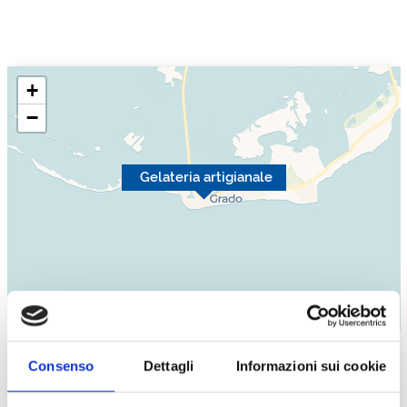
+
−
Gelateria artigianale
Leaflet
|
©
OpenStreetMap
contributors ©
CARTO
Consenso
Dettagli
Informazioni sui cookie
Contatti