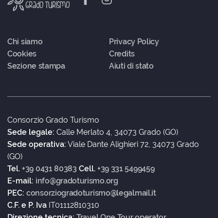
Chi siamo
Privacy Policy
Cookies
Credits
Sezione stampa
Aiuti di stato
Consorzio Grado Turismo
Sede legale:
Calle Merlato 4, 34073 Grado (GO)
Sede operativa:
Viale Dante Alighieri 72, 34073 Grado
(GO)
Tel.
+39 0431 80383
Cell.
+39 331 5499459
E-mail:
info@gradoturismo.org
PEC:
consorziogradoturismo@legalmail.it
C.F. e P. Iva
IT01112810310
Direzione tecnica:
Travel One Tour operator