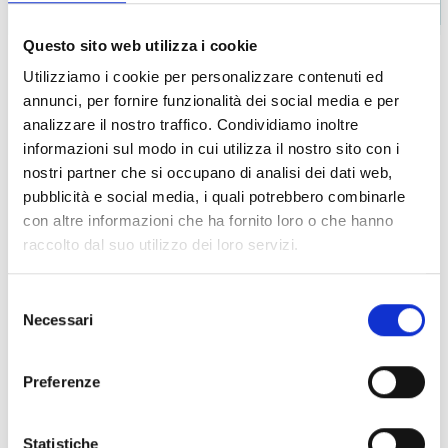
Leaflet
|
©
OpenStreetMap
contributors ©
CARTO
Questo sito web utilizza i cookie
Utilizziamo i cookie per personalizzare contenuti ed
Contatti
annunci, per fornire funzionalità dei social media e per
analizzare il nostro traffico. Condividiamo inoltre
informazioni sul modo in cui utilizza il nostro sito con i
nostri partner che si occupano di analisi dei dati web,
Via Monfalcone 16, 34073 Grado
INDIRIZZO
pubblicità e social media, i quali potrebbero combinarle
con altre informazioni che ha fornito loro o che hanno
+39 0431 896900
TELEFONO
raccolto dal suo utilizzo dei loro servizi.
tenutaprimero@clubdelsole.it
EMAIL
Selezione
Necessari
del
https://www.tenutaprimero.com
SITO WEB
consenso
SOCIAL
Preferenze
Statistiche