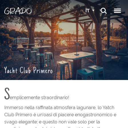
IT
Yacht Club Primero
S
emplicemente straordinario!
Immerso nella raffinata atmosfera lagunare, lo Yatch
Club Primero è un'oasi di piacere enogastronomico e
svago elegante; e questo non vale solo per la