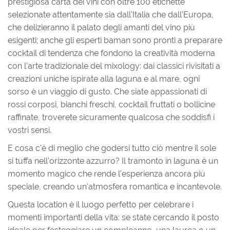
prestigiosa carta dei vini con oltre 100 etichette
selezionate attentamente sia dall'Italia che dall'Europa,
che delizieranno il palato degli amanti del vino più
esigenti; anche gli esperti baman sono pronti a preparare
cocktail di tendenza che fondono la creatività moderna
con l'arte tradizionale del mixology: dai classici rivisitati a
creazioni uniche ispirate alla laguna e al mare, ogni
sorso è un viaggio di gusto. Che siate appassionati di
rossi corposi, bianchi freschi, cocktail fruttati o bollicine
raffinate, troverete sicuramente qualcosa che soddisfi i
vostri sensi.
E cosa c'è di meglio che godersi tutto ciò mentre il sole
si tuffa nell'orizzonte azzurro? Il tramonto in laguna è un
momento magico che rende l'esperienza ancora più
speciale, creando un'atmosfera romantica e incantevole.
Questa location è il luogo perfetto per celebrare i
momenti importanti della vita: se state cercando il posto