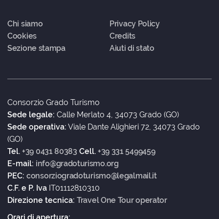
Chi siamo
Privacy Policy
Cookies
Credits
Sezione stampa
Aiuti di stato
Consorzio Grado Turismo
Sede legale:
Calle Merlato 4, 34073 Grado (GO)
Sede operativa:
Viale Dante Alighieri 72, 34073 Grado
(GO)
Tel.
+39 0431 80383
Cell.
+39 331 5499459
E-mail:
info@gradoturismo.org
PEC:
consorziogradoturismo@legalmail.it
C.F. e P. Iva
IT01112810310
Direzione tecnica:
Travel One Tour operator
Orari di apertura: