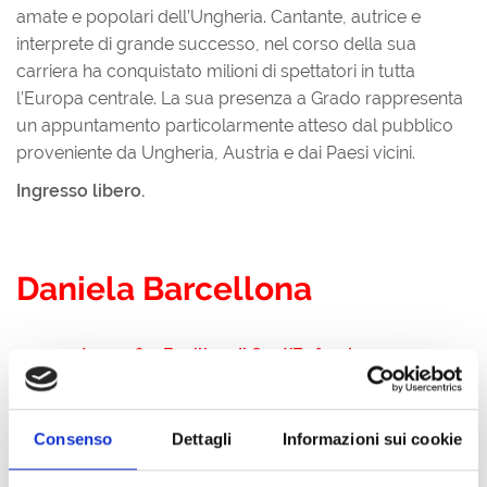
amate e popolari dell’Ungheria. Cantante, autrice e
interprete di grande successo, nel corso della sua
carriera ha conquistato milioni di spettatori in tutta
l’Europa centrale. La sua presenza a Grado rappresenta
un appuntamento particolarmente atteso dal pubblico
proveniente da Ungheria, Austria e dai Paesi vicini.
Ingresso libero.
Daniela Barcellona
20 agosto 2026 – Basilica di Sant’Eufemia
La Basilica di Sant’Eufemia ospiterà il recital del
mezzosoprano Daniela Barcellona, considerata una
Consenso
Dettagli
Informazioni sui cookie
delle voci più autorevoli del panorama lirico
internazionale. Artista applaudita nei più prestigiosi teatri