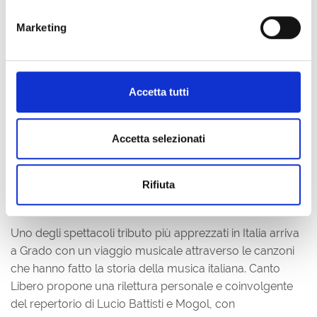
italiana degli ultimi anni, sarà al centro di una serata
Marketing
aperta a tutti in una delle location più iconiche e
fotografate di Grado.
Ingresso libero.
Accetta tutti
Canto Libero – Omaggio a
Accetta selezionati
Battisti e Mogol
Rifiuta
26 agosto 2026 – Lungomare Nazario Sauro
Uno degli spettacoli tributo più apprezzati in Italia arriva
a Grado con un viaggio musicale attraverso le canzoni
che hanno fatto la storia della musica italiana. Canto
Libero propone una rilettura personale e coinvolgente
del repertorio di Lucio Battisti e Mogol, con