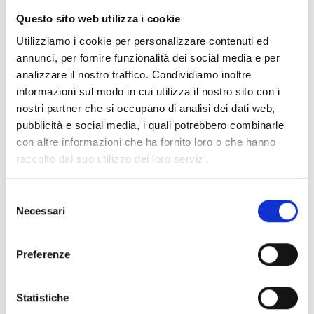
del mondo, dalla Scala di Milano al Metropolitan Opera
Questo sito web utilizza i cookie
di New York, proporrà un raffinato programma dedicato
Utilizziamo i cookie per personalizzare contenuti ed
alle opere di Manuel de Falla, Giuseppe Verdi e
annunci, per fornire funzionalità dei social media e per
Gioachino Rossini.
analizzare il nostro traffico. Condividiamo inoltre
Ingresso libero fino a esaurimento dei posti
informazioni sul modo in cui utilizza il nostro sito con i
disponibili.
nostri partner che si occupano di analisi dei dati web,
pubblicità e social media, i quali potrebbero combinarle
con altre informazioni che ha fornito loro o che hanno
raccolto dal suo utilizzo dei loro servizi.
Benji & Fede – Grado Green
Live
Selezione
Necessari
del
consenso
20 agosto 2026 – Lungomare Nazario Sauro
Preferenze
Nell’ambito del progetto Grado Green Live, dedicato ai
temi della sostenibilità e della partecipazione giovanile,
la Diga Nazario Sauro ospiterà il concerto gratuito di
Statistiche
Benji & Fede. Il duo pop, protagonista della musica