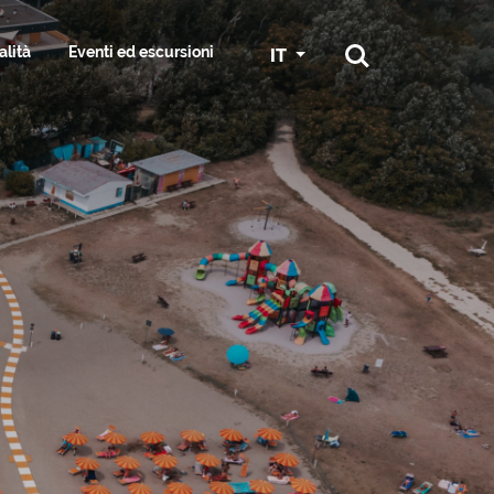
alità
Eventi ed escursioni
IT
RTI E SERVIZI
RA
GRADO IN BICI
SPORT
SS & HAIR
GGIATORE
SERVIZI NAUTICI E MARINE
ESPLORA I DINTORNI
ST
ONI
CONGRESSI