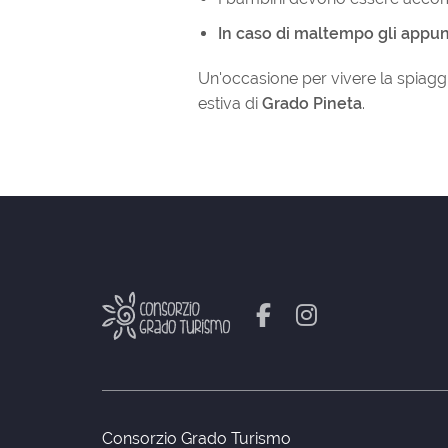
In caso di maltempo gli appun
Un'occasione per vivere la spiaggi
estiva di
Grado Pineta
.
Consorzio Grado Turismo