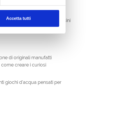
Accetta tutti
o colori, carta, colla e cartoncini
one di originali manufatti
e come creare i curiosi
enti giochi d'acqua pensati per