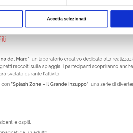
i
Accetta selezionati
miglie potranno cimentarsi in un laboratorio creativo utilizzand
e libero sfogo alla fantasia.
ili
cina del Mare"
, un laboratorio creativo dedicato alla realizzazi
legnetti raccolti sulla spiaggia. I partecipanti scopriranno anch
sarà svelato durante l'attività.
si con
"Splash Zone – Il Grande Inzuppo"
, una serie di divert
denti e ospiti.
pagnati da un adulto.