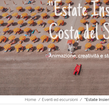
"Estate Ins
Costa del 
Animazione, creatività e s
Home
Eventi ed escursioni
"Estate Insie