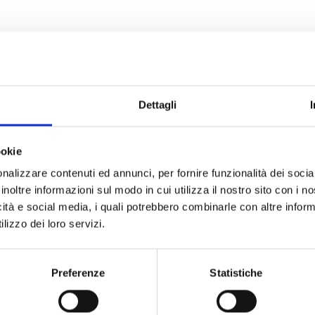
 Sol - Grado Pineta
.com/Costagrado
Dettagli
Costa del Sol di Grado Pineta
propone una serie di appuntame
tori creativi e giochi all'aria aperta.
ookie
azione Grado Noi ODV
con il supporto della
Pro Loco Grado
nalizzare contenuti ed annunci, per fornire funzionalità dei socia
la creatività e il divertimento, sempre nella splendida cornice 
inoltre informazioni sul modo in cui utilizza il nostro sito con i 
ollo & Dadi Matti
icità e social media, i quali potrebbero combinarle con altre inform
lizzo dei loro servizi.
a Mollo"
, letture animate in spiaggia dedicate ai più piccoli, ispir
.
Preferenze
Statistiche
con
"TOMBOSTRAMBA"
e altri giochi da tavolo, tra risate, sfi