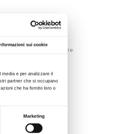
Informazioni sui cookie
nti gratuiti dedicati a bambini e
, offre ogni settimana attività
l media e per analizzare il
della spiaggia.
nostri partner che si occupano
azioni che ha fornito loro o
ate ai libri per l'infanzia
Marketing
de e premi improvvisati.