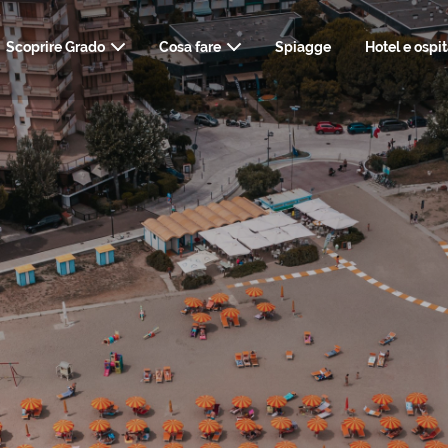
Scoprire Grado
Cosa fare
Spiagge
Hotel e ospit
ARTE, STORIA E CULTURA
COME ARRIVARE
INFO UTILI, TRASPO
NATU
TERME, WELLNE
RISTORANTI & BAR
WEBCAM
KIT DEL VIA
STYLI
SHOPPING E SERVIZI
MATRIM