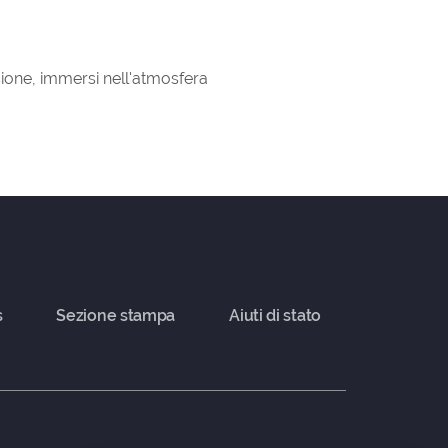
sione, immersi nell'atmosfera
s
Sezione stampa
Aiuti di stato