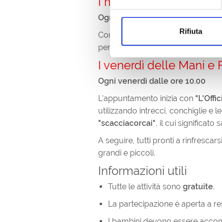
I mercoledì degli Artist
Ogni mercoledì dalle ore 10.00
Rifiuta
Con
"Arte in libertà"
, bambini e fa
per realizzare opere originali e dar
I venerdì delle Mani e F
Ogni venerdì dalle ore 10.00
L'appuntamento inizia con
"L'Offi
utilizzando intrecci, conchiglie e 
"scacciacorcai"
, il cui significato 
A seguire, tutti pronti a rinfrescar
grandi e piccoli.
Informazioni utili
Tutte le attività sono
gratuite
.
La partecipazione è aperta a resi
I bambini devono essere accom