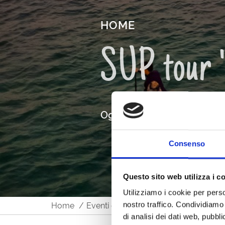
HOME
SUP tour "
Ogni giorno, a richiesta, 
Consenso
Questo sito web utilizza i c
Utilizziamo i cookie per perso
nostro traffico. Condividiamo 
Home
Eventi ed escursioni
SUP tour "Do
di analisi dei dati web, pubbl