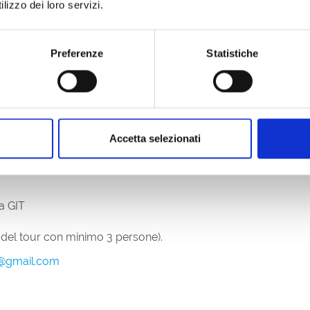
lizzo dei loro servizi.
so la spiaggia GIT
Preferenze
Statistiche
t/
ando almeno 24 ore prima; attività disponibile da maggio a
Accetta selezionati
ia GIT
 del tour con minimo 3 persone).
o@gmail.com