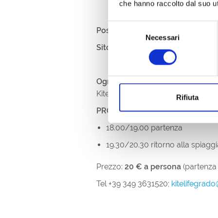
che hanno raccolto dal suo uti
Selezione
Posizione:
Noleggio Kite Life pres
Necessari
del
Sito web:
https://www.kitelifefvg.i
consenso
Ogni giorno, a richiesta, prenot
Kite Life alla spiaggia GIT;
Rifiuta
PROGRAMMA
18.00/19.00 partenza
19.30/20.30 ritorno alla spiagg
Prezzo:
20 € a persona
(partenza
Tel +39 349 3631520;
kitelifegrad