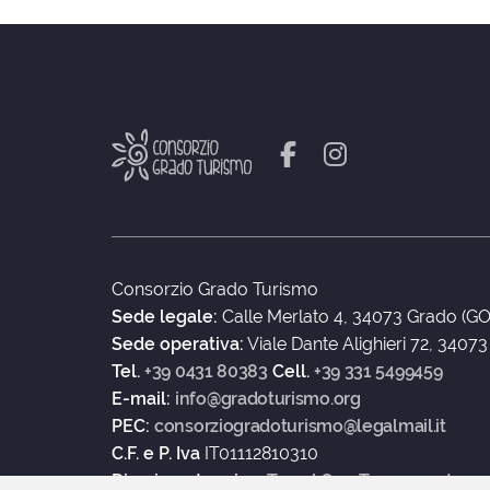
Consorzio Grado Turismo
Sede legale:
Calle Merlato 4, 34073 Grado (GO
Sede operativa:
Viale Dante Alighieri 72, 3407
Tel.
+39 0431 80383
Cell.
+39 331 5499459
E-mail:
info@gradoturismo.org
PEC:
consorziogradoturismo@legalmail.it
C.F. e P. Iva
IT01112810310
Direzione tecnica:
Travel One Tour operator