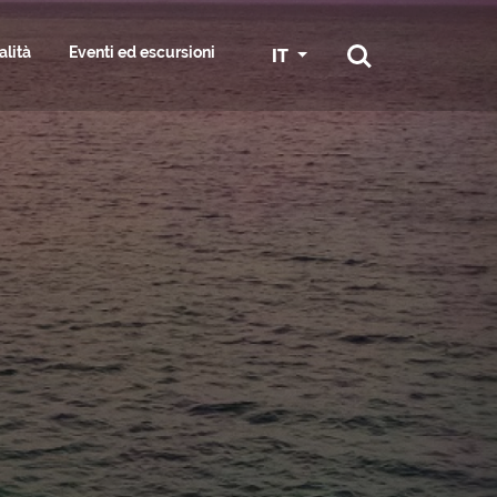
alità
Eventi ed escursioni
IT
RTI E SERVIZI
RA
GRADO IN BICI
SPORT
SS & HAIR
GGIATORE
SERVIZI NAUTICI E MARINE
ESPLORA I DINTORNI
ST
ONI
CONGRESSI