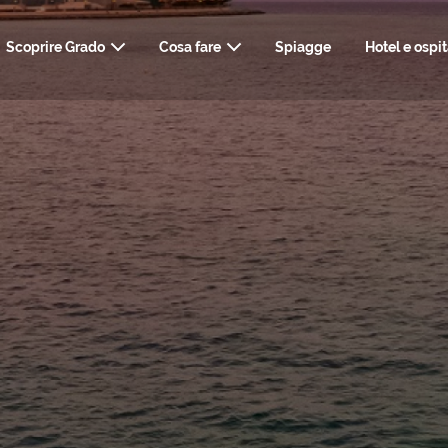
Scoprire Grado
Cosa fare
Spiagge
Hotel e ospit
ARTE, STORIA E CULTURA
COME ARRIVARE
INFO UTILI, TRASPO
NATU
TERME, WELLNE
RISTORANTI & BAR
WEBCAM
KIT DEL VIA
STYLI
SHOPPING E SERVIZI
MATRIM