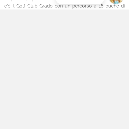
c'è il Golf Club Grado con un percorso a 18 buche di
livello internazionale, con vista sulla laguna di Grado.
+39 0431878100
+39 0431878100
info@hungariagrado.it