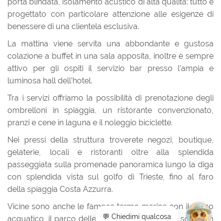
porta blindata, isolamento acustico di alta qualità: tutto è
progettato con particolare attenzione alle esigenze di
benessere di una clientela esclusiva.
La mattina viene servita una abbondante e gustosa
colazione a buffet in una sala apposita, inoltre è sempre
attivo per gli ospiti il servizio bar presso l’ampia e
luminosa hall dell’hotel.
Tra i servizi offriamo la possibilità di prenotazione degli
ombrelloni in spiaggia, un ristorante convenzionato,
pranzi e cene in laguna e il noleggio biciclette.
Nei pressi della struttura troverete negozi, boutique,
gelaterie, locali e ristoranti oltre alla splendida
passeggiata sulla promenade panoramica lungo la diga
con splendida vista sul golfo di Trieste, fino al faro
della spiaggia Costa Azzurra.
Vicine sono anche le famose terme marine con il parco
acquatico, il parco delle rose, il tennis club e a soli 5 km