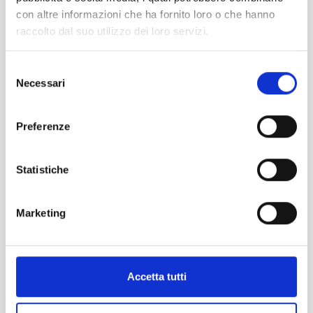
con altre informazioni che ha fornito loro o che hanno
raccolto dal suo utilizzo dei loro servizi.
Kitesurf / wingsurf / e-foil
Selezione
Vivi l’emozione di volare sull’acqua
Necessari
del
sospinto dal vento in uno spazio adatto e
consenso
protetto dalle onde!
Preferenze
Statistiche
SCOPRI DI PIÙ
Marketing
ATTIVITÀ SPORTIVE A GRADO
Accetta tutti