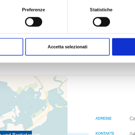
Preferenze
Statistiche
ti-religiosi/Basilica-di-Santa-Eufemia
nti-religiosi/lapidario-della-basilica-di-sant-eufemia
Accetta selezionati
istero-di-grado/
Ca
ADRESSE
04
KONTAKTE