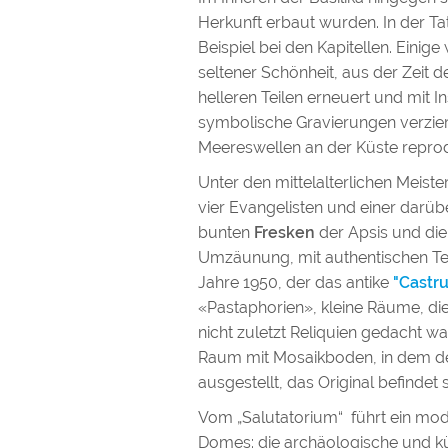
Herkunft erbaut wurden. In der 
Beispiel bei den Kapitellen. Eini
seltener Schönheit, aus der Zeit des
helleren Teilen erneuert und mit
symbolische Gravierungen verziert
Meereswellen an der Küste reprod
Unter den mittelalterlichen Meist
vier Evangelisten und einer darü
bunten
Fresken
der Apsis und die 
Umzäunung, mit authentischen Tei
Jahre 1950, der das antike
"Castr
«Pastaphorien», kleine Räume, di
nicht zuletzt Reliquien gedacht w
Raum mit Mosaikboden, in dem der 
ausgestellt, das Original befindet 
Vom „Salutatorium“ führt ein mod
Domes: die archäologische und kü