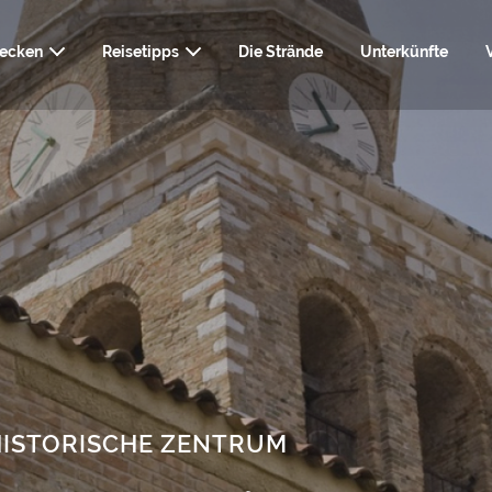
decken
Reisetipps
Die Strände
Unterkünfte
NÜTZLICHE INF
WIE MAN GRADO ERREICHT
KUNST UND KULTUR
NATU
UND DIENSTLE
SPA, WELLN
GASTRONOMIE
WEBCAM
RESSOURCEN ZU
HAIRSTY
HISTORISCHE ZENTRUM
SHOPPING UND
HOCHZEI
DIENSTLEISTUNGEN