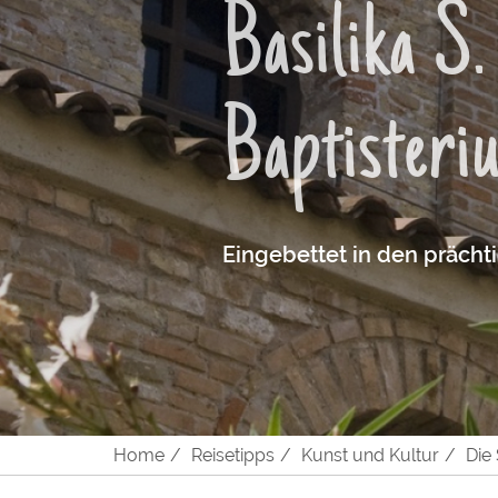
Basilika S
Baptisteri
Eingebettet in den prächt
Home
Reisetipps
Kunst und Kultur
Die