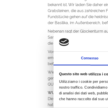
bekannt ist. Wir laden Sie daher
Grabsteinen, die aus zahlreichen
Fundstücke gehen auf die heidnisch
der Basilika, im Außenbereich, bef
Nebenan ragt der Glockenturm a
Sankt Michael, von den Gradesern
die Windrichtung an.
Von der gegenüberliegenden Sei
emblematische
achteckige Form
Consenso
befindet sich das
Taufbecken
mit 
Wieder im Freien, inmitten von 
Questo sito web utilizza i c
gerne an die merkwürdige Inschrif
Utilizziamo i cookie per perso
QUERELLA» oder, wenn auch nich
nostro traffico. Condividiamo 
WUSSTEN SIE, DASS … ?
di analisi dei dati web, pubbl
Die Basilika Sant’Eufemia aus dem
che hanno raccolto dal suo uti
hat und ununterbrochen ihre Tätigk