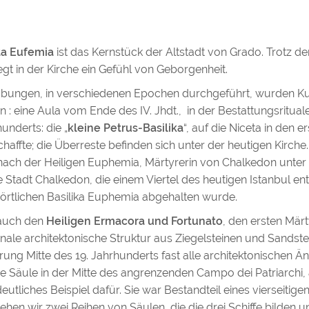
ta Eufemia
ist das Kernstück der Altstadt von Grado. Trotz d
 in der Kirche ein Gefühl von Geborgenheit.
ungen, in verschiedenen Epochen durchgeführt, wurden Kult
en : eine Aula vom Ende des IV. Jhdt., in der Bestattungsritual
underts: die „
kleine Petrus-Basilika
“, auf die Niceta in den e
haffte; die Überreste befinden sich unter der heutigen Kirche
ach der Heiligen Euphemia, Märtyrerin von Chalkedon unter 
ike Stadt Chalkedon, die einem Viertel des heutigen Istanbul en
 örtlichen Basilika Euphemia abgehalten wurde.
 auch den
Heiligen Ermacora und Fortunato
, den ersten Mär
ginale architektonische Struktur aus Ziegelsteinen und Sandst
rierung Mitte des 19. Jahrhunderts fast alle architektonischen
e Säule in der Mitte des angrenzenden Campo dei Patriarchi, 
n deutliches Beispiel dafür. Sie war Bestandteil eines vierseit
ehen wir zwei Reihen von Säulen, die die drei Schiffe bilden un