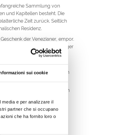
e umfangreiche Sammlung von
n und Kapitellen besteht. Die
lterliche Zeit zurück. Seitlich
chalischen Residenz.
n Geschenk der Venezianer, empor.
 dem ausgestreckten Zeigefinger
ehrfach umgebaut, seine
hundert
bewahrt hat. Im Inneren
Informazioni sui cookie
en erinnert.
60 gefunden wurden, glaubt man
Jahre «. . . SINE ULLA
l media e per analizzare il
nostri partner che si occupano
azioni che ha fornito loro o
er Gottesdienste ausgesetzt