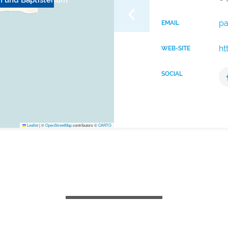
um und Baptisterium
pa
EMAIL
ht
WEB-SITE
SOCIAL
Leaflet
|
©
OpenStreetMap
contributors ©
CARTO