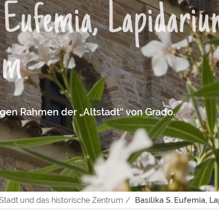
. Eufemia, Lapidari
um
igen Rahmen der „Altstadt“ von Grado.
 Stadt und das historische Zentrum
Basilika S. Eufemia, L