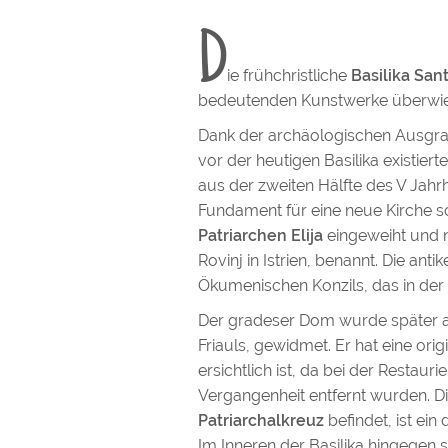
D
ie frühchristliche
Basilika San
bedeutenden Kunstwerke überwiegt
Dank der archäologischen Ausgrab
vor der heutigen Basilika existiert
aus der zweiten Hälfte des V Jahrh
Fundament für eine neue Kirche sc
Patriarchen Elija
eingeweiht und n
Rovinj in Istrien, benannt. Die ant
Ökumenischen Konzils, das in der
Der gradeser Dom wurde später
Friauls, gewidmet. Er hat eine ori
ersichtlich ist, da bei der Restau
Vergangenheit entfernt wurden. Di
Patriarchalkreuz
befindet, ist ei
Im Inneren der Basilika hingegen s