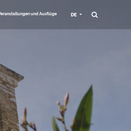
Veranstaltungen und Ausflüge
DE
ORMATIONEN
R
RADFAHREN IN GRADO
SPORT
ISTUNGEN
ESS UND
NAUTISCHE DIENSTLEISTUNGEN
M DOWNLOAD
UMGEBUNG
LIST
UND JACHTHÄFEN
TEN
KONGRESSE