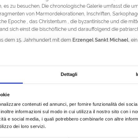
 ein, es zu besuchen. Die chronologische Galerie umfasst di
 Fragmenten von Marmordekorationen, Inschriften, Sarkophage
e Epoche , das Christentum , die byzantinische und die mittela
and sich einst die bischöfliche und darauffolgend die patriar
us dem 15. Jahrhundert mit dem
Erzengel Sankt Michael
, ei
 vetraulich
„Anzolo“
genannt, zeigt mit dem rechten Arm und
te des Doms gelangt man zum
Baptisterium
, das, obwohl m
und Spuren eines schönen
Bodenmosaiks aus dem 6. Jahr
Dettagli
sechs Seiten, das an die Tradition der Taufe durch Untertauch
Sarkophagen aus der Römerzeit, die im Habsburger Grado 18
ookie
t des größten Sarkophags, Grabmal von Ehegatten, die viele 
nalizzare contenuti ed annunci, per fornire funzionalità dei socia
t ohne zu streiten, „OHNE SICH ZU BESCHWEREN“ lebten!
inoltre informazioni sul modo in cui utilizza il nostro sito con i 
icità e social media, i quali potrebbero combinarle con altre inform
 Jahr 579 n. Chr., das Jahr ihrer Weihe, niemals das Feiern d
lizzo dei loro servizi.
eit fortgesetzt.