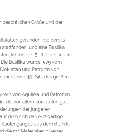
er beachtlichen Größe und der
stätten gefunden, die bereits
e stattfanden, und eine Basilika
rsten Jahren des 5. Jhd. n. Chr. das
. Die Basilika wurde
579
vom
Diokletian und Patronin von
tspricht, war 451 Sitz des großen
tyrern von Aquileia und Patronen
ein, die vor allem von außen gut
 Änderungen der jüngeren
auf dem sich das einzigartige
igen Säulenganges aus dem 6. Jhdt.
d die mit Materialien diverser