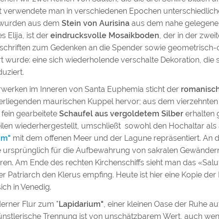
Tat verwendete man in verschiedenen Epochen unterschiedlic
ge wurden aus dem
Stein von Aurisina
aus dem nahe gelegenen K
 Elija, ist der
eindrucksvolle Mosaikboden
, der in der zwei
 Inschriften zum Gedenken an die Spender sowie geometrisch
 wurde: eine sich wiederholende verschalte Dekoration, die st
uziert.
erwerken im Inneren von Santa Euphemia sticht der
romanisc
berliegenden maurischen Kuppel hervor; aus dem vierzehnten
fein gearbeitete
Schaufel aus vergoldetem Silber
erhalten 
len wiederhergestellt, umschließt sowohl den Hochaltar al
um"
mit dem offenen Meer und der Lagune repräsentiert. An de
e ursprünglich für die Aufbewahrung von sakralen Gewänder
aren. Am Ende des rechten Kirchenschiffs sieht man das «Salu
Patriarch den Klerus empfing. Heute ist hier eine Kopie der 
sich in Venedig.
erner Flur zum "
Lapidarium"
, einer kleinen Oase der Ruhe au
nstlerische Trennung ist von unschätzbarem Wert, auch wenn 