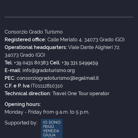
Consorzio Grado Turismo
Registered office:
Calle Merlato 4, 34073 Grado (GO)
Operational headquarters:
Viale Dante Alighieri 72,
34073 Grado (GO)
Tel.
+39 0431 80383
Cell.
+39 331 5499459
E-mail:
info@gradoturismo.org
PEC:
consorziogradoturismo@legalmail.it
C.F. e P. Iva
IT01112810310
Technical direction:
Travel One Tour operator
Opening hours:
Monday - Friday from 9 a.m. to 5 p.m.
Supported by: