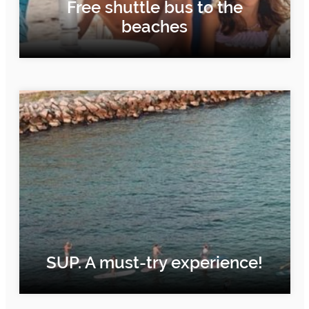
Free shuttle bus to the
beaches
FIND OUT MORE
SUP. A must-try experience!