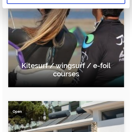
Kitesurf / wingsurf / e-foil
courses
FIND OUT MORE
Open