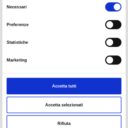
Selezione
Bar
Necessari
del
consenso
FIND OUT MORE
Preferenze
Open
Statistiche
Marketing
Accetta tutti
Beach Bar & Restaurant Piper
Accetta selezionati
FIND OUT MORE
Rifiuta