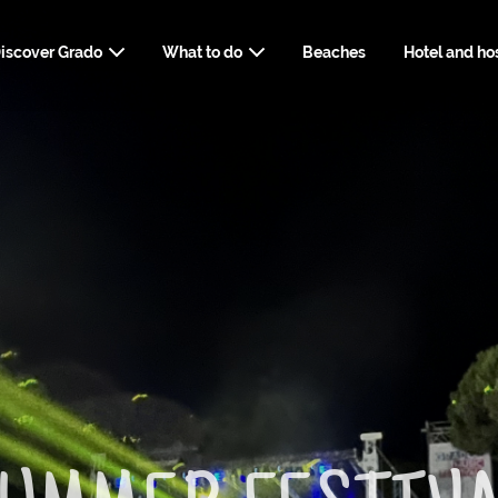
iscover Grado
What to do
Beaches
Hotel and hos
USEFUL INFORM
ART, HISTORY AND CULTURE
HOW TO REACH GRADO
NATUR
SERVIC
SPA, WELLNESS
TRAVELLER'
FOOD AND DRINK
WEBCAM
DOWNLOADABLE 
STYLI
SHOPPING AND SERVICES
WEDDI