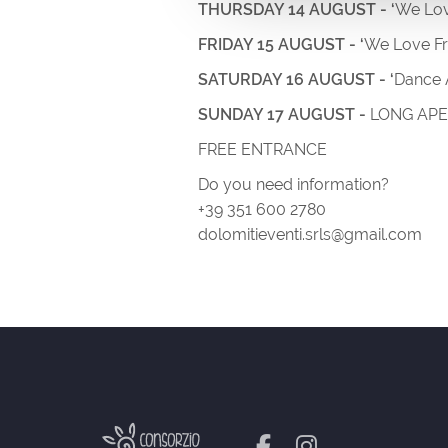
THURSDAY 14 AUGUST - ‘
We Lov
FRIDAY 15 AUGUST - ‘
We Love Fre
SATURDAY 16 AUGUST - ‘
Dance A
SUNDAY 17 AUGUST -
LONG APE
FREE ENTRANCE
Do you need information?
+39 351 600 2780
dolomitieventi.srls@gmail.com