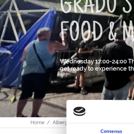
GRADO S
FOOD & 
Wednesday 17:00-24:00 Thu
get ready to experience th
Home
Alberghi, ristoranti, bar, negozi e ser
Consenso