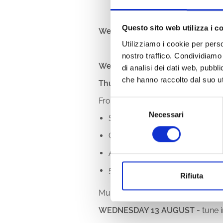
Questo sito web utilizza i c
Website:
https://www.facebook
Utilizziamo i cookie per perso
nostro traffico. Condividiamo 
Wednesday 17:00-24:00
di analisi dei dati web, pubbl
che hanno raccolto dal suo uti
Thursday, Friday Saturday, Sund
From
13 to 17 August 2025
, get 
Selezione
Necessari
del
Street Food from every corner of
consenso
Craft beers and unmissable cock
A magical atmosphere of lights
5 days of party, taste and musi
Rifiuta
Musical entertainment:
WEDNESDAY 13 AUGUST -
tune 