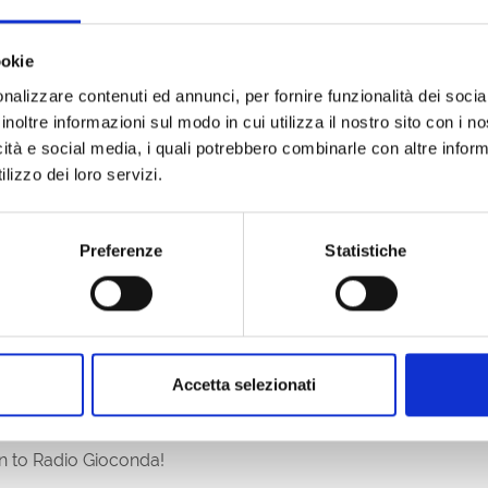
ookie
.com/events/933946765490409
nalizzare contenuti ed annunci, per fornire funzionalità dei socia
inoltre informazioni sul modo in cui utilizza il nostro sito con i 
icità e social media, i quali potrebbero combinarle con altre inform
lizzo dei loro servizi.
ay 11:00-24:00
ready to experience the tastiest and most entertaining days ev
Preferenze
Statistiche
 the world: irresistible flavours for a perfect culinary journe
tails to toast under the stars
, colours and lots of entertainment for an unforgettable Fer
c to celebrate the heart of summer!
Accetta selezionati
in to Radio Gioconda!