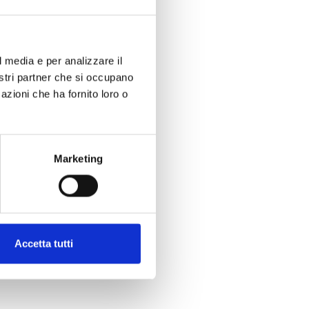
l media e per analizzare il
nostri partner che si occupano
azioni che ha fornito loro o
er at Grado's Parco delle Rose!
Marketing
y
ragosto (mid-August holiday)
Accetta tutti