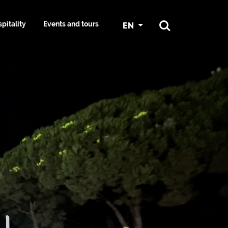
pitality
Events and tours
EN
ATION AND
E
CYCLING IN GRADO
SPORT
ES
 AND HAIR
S KIT:
NAUTICAL SERVICES AND
SURROUNDINGS
RESOURCES
ST
MARINAS
NG
CONFERENCE