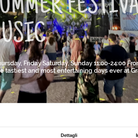
UMMER FESTIVA
MUSIC
rsday, Friday Saturday, Sunday 11:00-24:00 From
e tastiest and most entertaining days ever at Gra
vizi aperti nei mesi invernali a Grado
Events and tours
GR
Dettagli