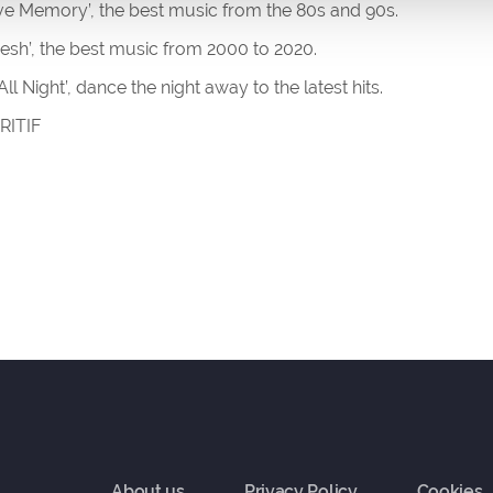
e Memory’, the best music from the 80s and 90s.
sh’, the best music from 2000 to 2020.
ll Night’, dance the night away to the latest hits.
RITIF
About us
Privacy Policy
Cookies