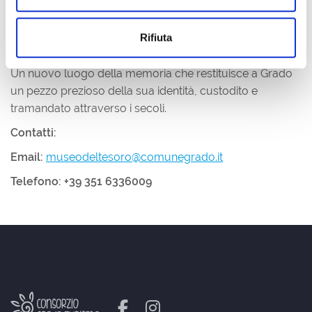
Da
settembre a dicembre
, solo i
sabati, le
domeniche e i festivi
, dalle
10.30 alle 12.30 e dalle
Rifiuta
15.00 alle 18.00.
Un nuovo luogo della memoria che restituisce a Grado
un pezzo prezioso della sua identità, custodito e
tramandato attraverso i secoli.
Contatti:
Email:
museodeltesoro@comunegrado.it
Telefono: +39 351 6336009