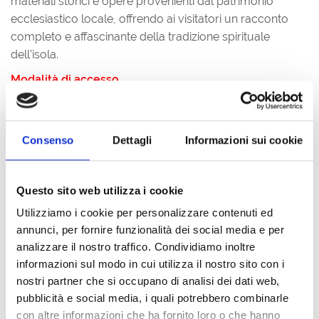
materiali storici e opere provenienti dal patrimonio
ecclesiastico locale, offrendo ai visitatori un racconto
completo e affascinante della tradizione spirituale
dell’isola.
Modalità di accesso
Ingresso a pagamento.
Biglietto
intero € 5,00.
Consenso
Dettagli
Informazioni sui cookie
Biglietto
ridotto € 3,00:
cittadini UE di età compresa
tra i 18 e i 25 anni; studenti universitari; cittadini UE di
età superiore ai 65 anni compiuti; gruppi di almeno 10
Questo sito web utilizza i cookie
persone; residenti nel Comune di Grado e dipendenti
Utilizziamo i cookie per personalizzare contenuti ed
del Comune di Grado.
annunci, per fornire funzionalità dei social media e per
analizzare il nostro traffico. Condividiamo inoltre
Biglietto FAMILY
(biglietto a tariffa ridotta per tutti i
informazioni sul modo in cui utilizza il nostro sito con i
componenti di famiglie composte da due adulti e
nostri partner che si occupano di analisi dei dati web,
almeno un minorenne).
pubblicità e social media, i quali potrebbero combinarle
Ingresso omaggio:
- cittadini UE di età inferiore ai 18
con altre informazioni che ha fornito loro o che hanno