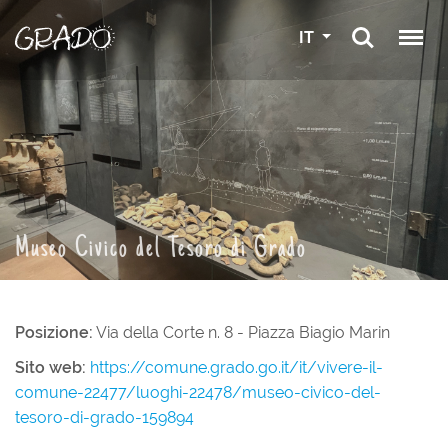
IT
Museo Civico del Tesoro di Grado
Posizione:
Via della Corte n. 8 - Piazza Biagio Marin
Sito web:
https://comune.grado.go.it/it/vivere-il-
comune-22477/luoghi-22478/museo-civico-del-
tesoro-di-grado-159894