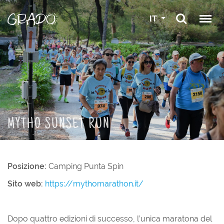
IT
MYTHO SUNSET RUN
Posizione:
Camping Punta Spin
Sito web:
https://mythomarathon.it/
Dopo quattro edizioni di successo, l’unica maratona del