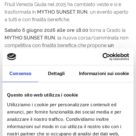
Friuli Venezia Giulia nel 2025 ha cambiato veste e si è
trasformata in
MYTHO SUNSET RUN
, un evento aperto
a tutti e con finalità benefiche.
Sabato 6 giugno 2026 alle ore 18.00
torna a Grado la
MYTHO SUNSET RUN
, la nuova corsa/camminata non
competitiva con finalità benefica che propone
un
percorso spettacolare
, reso ancora più suggestivo
dalle luci del tramonto.
Un evento aperto a tutti, per vivere un’esperienza unica
Consenso
Dettagli
Informazioni sui cookie
tra sport, natura ed emozione.
I partecipanti potranno
percorrere
12 km immersi nell’incantevole paesaggio
della Laguna di Grado
, attraversando le storiche
Valli di
Questo sito web utilizza i cookie
Pesca
e arrivando fino al
Residence Punta Spin
, dove li
Utilizziamo i cookie per personalizzare contenuti ed
attenderà un ricco e festoso dopo gara.
annunci, per fornire funzionalità dei social media e per
analizzare il nostro traffico. Condividiamo inoltre
Non serve essere atleti: per partecipare bastano
un po’
informazioni sul modo in cui utilizza il nostro sito con i
di buona volontà, un paio di scarpe comode
(o, per chi
nostri partner che si occupano di analisi dei dati web,
preferisce, dei bastoncini da camminata) e la voglia di