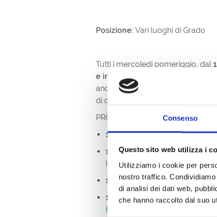
Posizione:
Vari luoghi di Grado
Tutti i mercoledì pomeriggio, dal
e in un negozio di vini
, alcuni tra 
anche alcune
botteghe artigiane
di ceramiche artigianali.
PROGRAMMA:
Consenso
16.45 - Ritrovo presso bar Là
Questo sito web utilizza i c
16.50 -
degustazione di
Riboll
il bar LàdelaCesa;
Utilizziamo i cookie per perso
nostro traffico. Condividiamo 
17.10 -
visita al negozio di cera
di analisi dei dati web, pubbl
17.25 -
degustazione di
Ribolla
che hanno raccolto dal suo uti
Filomena
;