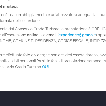
el martedì
.
cofisica, un abbigliamento e un’attrezzatura adeguati al tour.
iornata dell’escursione.
tamente dal Consorzio Grado Turismo la prenotazione è OBBLI
e all'escursione
online
, via
email
(
experience@grado.it
) opp
OME, COMUNE DI RESIDENZA, CODICE FISCALE, INDIRIZZ
e effettuate foto e video; se non desideri essere ripreso, avvisa
sotto. I dati personali forniti in fase di prenotazione saranno tr
 Consorzio Grado Turismo
QUI.