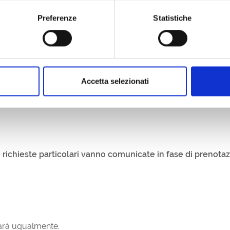
afo
Oricalco
; per i partecipanti al tour è previsto un
10% di sco
Preferenze
Statistiche
ero, Antico Broilo
, abbinato a: crostino con burro e acciughe,
lzature made in Italy
Villamori
;
o, Castello di Spessa
, abbinato a: crostino con Prosciutto di S
Accetta selezionati
 di Terrano, Knez
, abbinato a: dolcetto ai frutti rossi, presso il
e richieste particolari vanno comunicate in fase di prenota
 farà ugualmente.