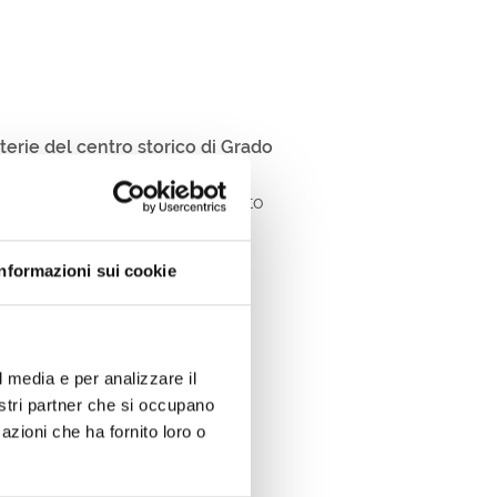
terie del centro storico di Grado
 tappa e l'altra, potrai visitare
 Italy, passando per il negozietto
Informazioni sui cookie
o con gorgonzola e noci, presso
l media e per analizzare il
nostri partner che si occupano
azioni che ha fornito loro o
tecato, presso l'
Osteria da