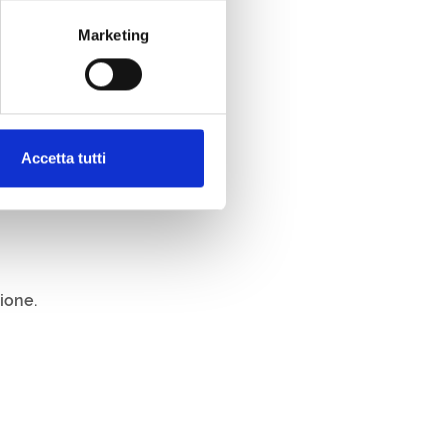
nto
su eventuali acquisti.
Marketing
 presso il bar
Al Anzolo
;
an Daniele, presso il
Wine Bar
Accetta tutti
Wine Store
;
zione.