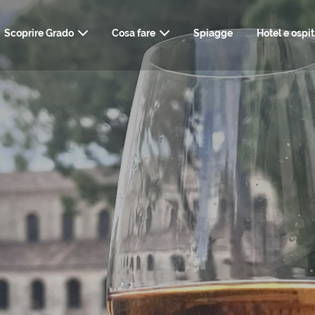
Scoprire Grado
Cosa fare
Spiagge
Hotel e ospit
ARTE, STORIA E CULTURA
COME ARRIVARE
INFO UTILI, TRASPO
NATU
TERME, WELLNE
RISTORANTI & BAR
WEBCAM
KIT DEL VIA
STYLI
SHOPPING E SERVIZI
MATRIM