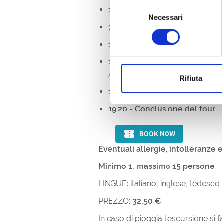
Selezione
17.40 -
visita al Laboratorio or
Necessari
del
18.00 -
degustazione di
Pinot n
consenso
18.20 -
visita alla bottega di ca
18.40 -
degustazione di
Friulan
Amadeus
;
Rifiuta
19.05 -
degustazione di
Liquore
19.20
- Conclusione del tour.
Eventuali allergie, intolleranze 
Minimo 1, massimo 15 persone
LINGUE: italiano, inglese, tedesco
PREZZO:
32,50 €
In caso di pioggia l’escursione si