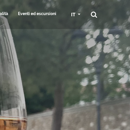
alità
Eventi ed escursioni
IT
RTI E SERVIZI
RA
GRADO IN BICI
SPORT
SS & HAIR
GGIATORE
SERVIZI NAUTICI E MARINE
ESPLORA I DINTORNI
ST
ONI
CONGRESSI