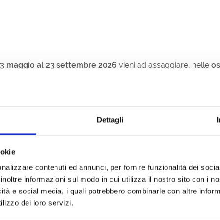
13 maggio al 23 settembre 2026
vieni ad assaggiare, nelle
os
i migliori
vini friulani
, accompagnati da gustosi crostini. Tra una
locali
. Dal laboratorio orafo alla bottega di calzature made in
Dettagli
delaCesa,
Via Gradenigo, 5
;
ookie
a Gialla Brut Rubeŏlus, ERMESBOTANICA
, abbinata a: crostin
nalizzare contenuti ed annunci, per fornire funzionalità dei socia
inoltre informazioni sul modo in cui utilizza il nostro sito con i 
miche artigianali
Salsedine Ceramiche Grado
;
icità e social media, i quali potrebbero combinarle con altre inform
 Gialla, Rocca Bernarda
, abbinata a: crostino con baccalà man
lizzo dei loro servizi.