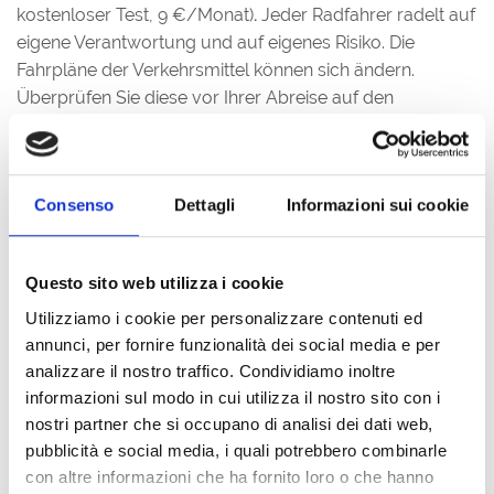
kostenloser Test, 9 €/Monat)
.
Jeder Radfahrer radelt auf
eigene Verantwortung und auf eigenes Risiko. Die
Fahrpläne der Verkehrsmittel können sich ändern.
Überprüfen Sie diese vor Ihrer Abreise auf den
zuständigen Webseiten.
ROUTEN MIT ABFAHRT UND ANKUNFT IN GRADO MIT
Consenso
Dettagli
Informazioni sui cookie
DEM FAHRRAD
1 -
RADTOUR GRADO
(11 KM)
Questo sito web utilizza i cookie
2 -
ARCHÄOLOGISCHE ROUTE
(34 KM)
Utilizziamo i cookie per personalizzare contenuti ed
annunci, per fornire funzionalità dei social media e per
3 -
RADTOUR ZUR ERKUNDUNG DER
analizzare il nostro traffico. Condividiamo inoltre
NATURSCHUTZGEBIETE
(52 KM)
informazioni sul modo in cui utilizza il nostro sito con i
4 -
RADTOUR DURCH DIE LANDWIRTSCHAFTLICHEN
nostri partner che si occupano di analisi dei dati web,
GEBIETE UM AQUILEIA
(58 KM)
pubblicità e social media, i quali potrebbero combinarle
con altre informazioni che ha fornito loro o che hanno
5 -
RADTOUR GRADO - MONFALCONE
(40 KM)