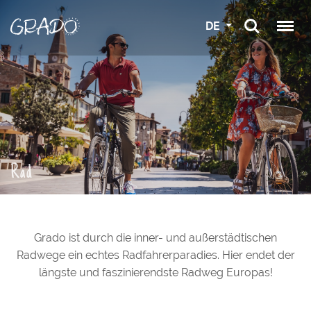
DE
Rad
Grado ist durch die inner- und außerstädtischen
Radwege ein echtes Radfahrerparadies. Hier endet der
längste und faszinierendste Radweg Europas!